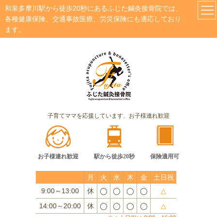
和泉多摩川駅から徒歩20秒にあるふじた鍼灸接骨院では、
各種健康保険、交通事故医療、労災保険にも適応しており
ます。
子育てママを応援しています、お子様連れ歓迎
お子様連れ歓迎
駅から徒歩20秒
保険適用可
月
火
水
木
金
土日祝
9:00～13:00
休
◯
◯
◯
◯
△
14:00～20:00
休
◯
◯
◯
◯
△