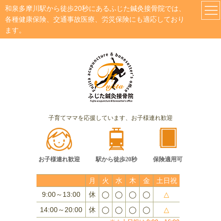
和泉多摩川駅から徒歩20秒にあるふじた鍼灸接骨院では、
各種健康保険、交通事故医療、労災保険にも適応しており
ます。
子育てママを応援しています、お子様連れ歓迎
お子様連れ歓迎
駅から徒歩20秒
保険適用可
月
火
水
木
金
土日祝
9:00～13:00
休
◯
◯
◯
◯
△
14:00～20:00
休
◯
◯
◯
◯
△