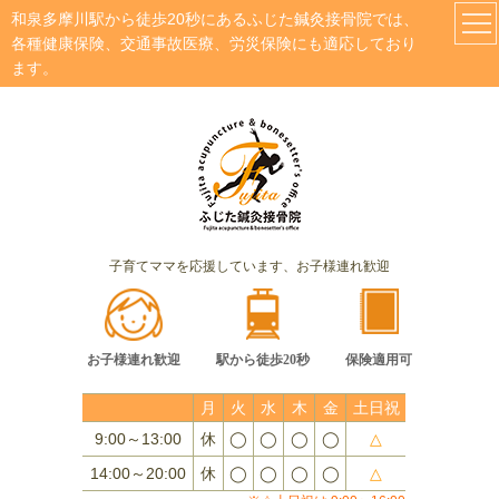
和泉多摩川駅から徒歩20秒にあるふじた鍼灸接骨院では、
各種健康保険、交通事故医療、労災保険にも適応しており
ます。
子育てママを応援しています、お子様連れ歓迎
お子様連れ歓迎
駅から徒歩20秒
保険適用可
月
火
水
木
金
土日祝
9:00～13:00
休
◯
◯
◯
◯
△
14:00～20:00
休
◯
◯
◯
◯
△